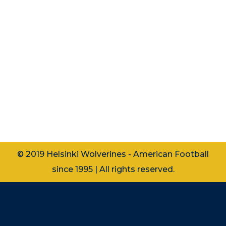
Sunnuntaina 6.8. pelattiin U17 SM-
sarjan toinen kierros. Brahen kentällä
kohtasivat paikallispelissä kotijoukkue
Wolverines ja Helsinki Roosters. Stadin
herruudesta taisteltiin alusta lähtien
mustelmia pelkäämättä ja
pistesuoritukset olivat tiukoissa
joukkueiden puolustusten pitäessä…
© 2019 Helsinki Wolverines - American Football
since 1995 | All rights reserved.