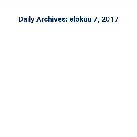
Daily Archives:
elokuu 7, 2017
U-17 SM -sarja Wolverines-Roosters
Yleinen
By
admin
elokuu 7, 2017