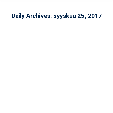
Daily Archives:
syyskuu 25, 2017
Kertaus kuluneesta ja uutisia
tulevasta
Yleinen
By
admin
syyskuu 25, 2017
Helsinki Wolverinesin lukuisten
joukkueiden kaudet on saatu
päätökseen ja kiireinen ja
tapahtumarikas jefukesä on takana.
Tärkeimpänä onnistumisea oli
luonnollisesti Wolverines Ladiesin upea
Naisten Vaahteraliigan voitto ja
suomenmestaruus ja luonnollisesti