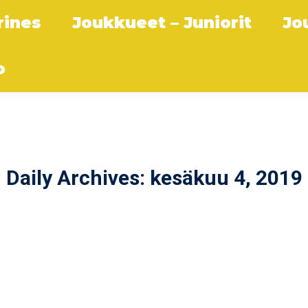
rines
Joukkueet – Juniorit
Jo
o
Daily Archives:
kesäkuu 4, 2019