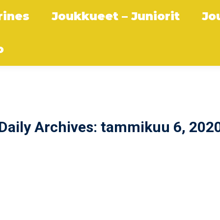
rines
Joukkueet – Juniorit
Jo
o
Daily Archives:
tammikuu 6, 202