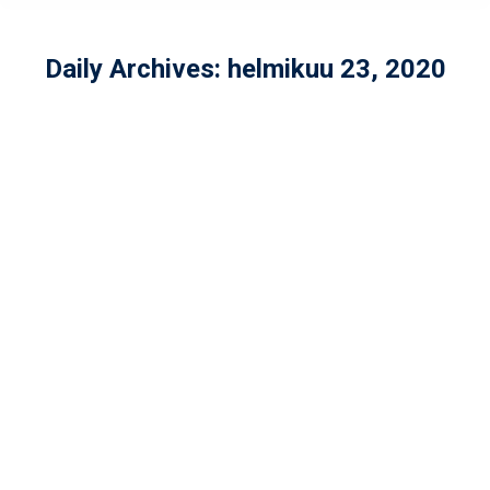
Daily Archives:
helmikuu 23, 2020
MAN BEHIND THE MASK: LEEVI
AARNIO
Yleinen
By
admin
helmikuu 23, 2020