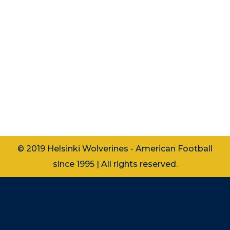
”Vahva kuin karhu.” -Kai Myrskog
Hyökkäyksen linjamies Leevi Aarnio, 17,
pääsee tulevana kesänä näyttämään
kykynsä liigakentillä. Jo vuoden
miesten kakkos- ja kolmosjoukkueessa
pelannut Aarnio on johdonmukaisesti
koko harrastusajan osallistunut
itseään…
© 2019 Helsinki Wolverines - American Football
since 1995 | All rights reserved.