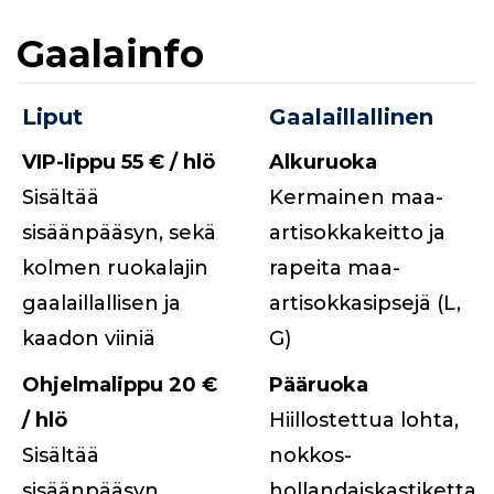
Gaalainfo
Liput
Gaalaillallinen
VIP-lippu 55 € / hlö
Alkuruoka
Sisältää
Kermainen maa-
sisäänpääsyn, sekä
artisokkakeitto ja
kolmen ruokalajin
rapeita maa-
gaalaillallisen ja
artisokkasipsejä (L,
kaadon viiniä
G)
Ohjelmalippu 20 €
Pääruoka
/ hlö
Hiillostettua lohta,
Sisältää
nokkos-
sisäänpääsyn
hollandaiskastiketta,