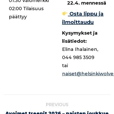
01:30 Valomerkki
22.4. mennessä
02:00 Tilaisuus
Osta lippu ja
päättyy
ilmoittaudu
Kysymykset ja
lisätiedot:
Elina Ihalainen,
044 985 3509
tai
naiset@helsinkiwolve
Post
PREVIOUS
navigation
Previous
Avoimet treenit 2026 – naisten joukkue