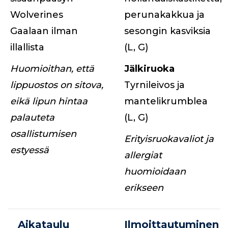
Wolverines
perunakakkua ja
Gaalaan ilman
sesongin kasviksia
illallista
(L, G)
Huomioithan, että
Jälkiruoka
lippuostos on sitova,
Tyrnileivos ja
eikä lipun hintaa
mantelikrumblea
palauteta
(L, G)
osallistumisen
Erityisruokavaliot ja
estyessä
allergiat
huomioidaan
erikseen
Aikataulu
Ilmoittautuminen