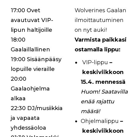
17:00 Ovet
Wolverines Gaalan
avautuvat VIP-
ilmoittautuminen
lipun haltijoille
on nyt auki!
18:00
Varmista paikkasi
Gaalaillallinen
ostamalla lippu:
19:00 Sisäänpääsy
VIP-lippu
–
lopuille vieraille
keskiviikkoon
20:00
15.4. mennessä
Gaalaohjelma
Huom! Saatavilla
alkaa
enää rajattu
22:30 DJ/musiikkia
määrä!
ja vapaata
Ohjelmalippu
–
yhdessäoloa
keskiviikkoon