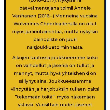
(2016─2017). Nykyisenä
päävalmentajana toimii Annele
Vanhanen (2016─) Menneinä vuosina
Wolverines Cheerleadersilla on ollut
myös junioritoimintaa, mutta nykyisin
painopiste on juuri
naisjoukkuetoiminnassa.
Aikojen saatossa joukkueemme koko
on vaihdellut ja jäseniä on tullut ja
mennyt, mutta hyvä yhteishenki on
säilynyt aina. Joukkueessamme
viihdytään ja harjoituksiin tullaan paitsi
”tekemään töitä”, myös näkemään
ystäviä. Vuosittain uudet jäsenet