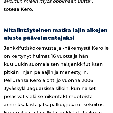
avoimin mielin myös oppimaan uutta
”,
toteaa Kero.
Mitalintäyteinen matka lajin aikojen
alusta päävalmentajaksi
Jenkkifutiskokemusta ja -näkemystä Kerolle
on kertynyt huimat 16 vuotta ja hän
kuuluukin suomalaisen naisjenkkifutiksen
pitkän linjan pelaajiin ja menestyjiin.
Peliuransa Kero aloitti jo vuonna 2006
Jyväskylä Jaguarsissa silloin, kun naiset
pelasivat vielä semikontaktimuotoista
amerikkalaista jalkapalloa, joka oli sekoitus
lippupalloa ja tavallista jenkkifutista ilman