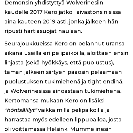
Demonsin yhdistyttyä Wolverinesiin
kaudelle 2017 Kero jatkoi laivastonsinisissä
aina kauteen 2019 asti, jonka jälkeen hän
ripusti hartiasuojat naulaan.
Seurajoukkueissa Kero on pelannut uransa
aikana useilla eri pelipaikoilla, aloittaen ensin
linjasta (sekä hyökkäys, että puolustus),
tämän jälkeen siirtyen pääosin pelaamaan
puolustuksen tukimiehenä ja tight endinä,
ja Wolverinesissa ainoastaan tukimiehenä.
Kertomansa mukaan Kero on lisäksi
“höntsäillyt”
vaikka millä pelipaikoilla ja
harrastaa myös edelleen lippupalloa, josta
oli voittamassa Helsinki Mummelinesin