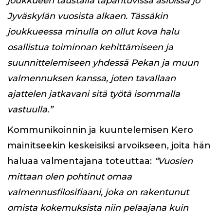
joukkueen taustalla tapahtuvissa asioissa jo
Jyväskylän vuosista alkaen. Tässäkin
joukkueessa minulla on ollut kova halu
osallistua toiminnan kehittämiseen ja
suunnittelemiseen yhdessä Pekan ja muun
valmennuksen kanssa, joten tavallaan
ajattelen jatkavani sitä työtä isommalla
vastuulla.”
Kommunikoinnin ja kuuntelemisen Kero
mainitseekin keskeisiksi arvoikseen, joita hän
haluaa valmentajana toteuttaa:
“Vuosien
mittaan olen pohtinut omaa
valmennusfilosifiaani, joka on rakentunut
omista kokemuksista niin pelaajana kuin