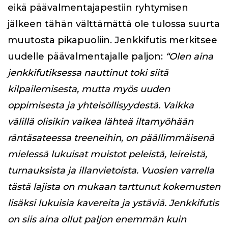
eikä päävalmentajapestiin ryhtymisen
jälkeen tähän välttämättä ole tulossa suurta
muutosta pikapuoliin. Jenkkifutis merkitsee
uudelle päävalmentajalle paljon:
“Olen aina
jenkkifutiksessa nauttinut toki siitä
kilpailemisesta, mutta myös uuden
oppimisesta ja yhteisöllisyydestä. Vaikka
välillä olisikin vaikea lähteä iltamyöhään
räntäsateessa treeneihin, on päällimmäisenä
mielessä lukuisat muistot peleistä, leireistä,
turnauksista ja illanvietoista. Vuosien varrella
tästä lajista on mukaan tarttunut kokemusten
lisäksi lukuisia kavereita ja ystäviä. Jenkkifutis
on siis aina ollut paljon enemmän kuin