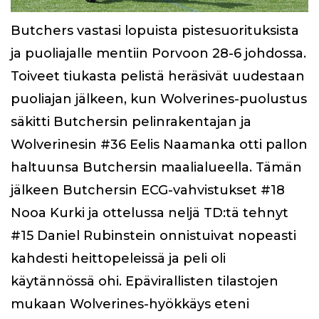
Butchers vastasi lopuista pistesuorituksista
ja puoliajalle mentiin Porvoon 28-6 johdossa.
Toiveet tiukasta pelistä heräsivät uudestaan
puoliajan jälkeen, kun Wolverines-puolustus
säkitti Butchersin pelinrakentajan ja
Wolverinesin #36 Eelis Naamanka otti pallon
haltuunsa Butchersin maalialueella. Tämän
jälkeen Butchersin ECG-vahvistukset #18
Nooa Kurki ja ottelussa neljä TD:tä tehnyt
#15 Daniel Rubinstein onnistuivat nopeasti
kahdesti heittopeleissä ja peli oli
käytännössä ohi. Epävirallisten tilastojen
mukaan Wolverines-hyökkäys eteni