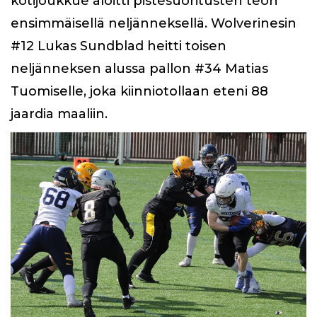
kotijoukkue aloitti pistesuoritusten teon
ensimmäisellä neljänneksellä. Wolverinesin
#12 Lukas Sundblad heitti toisen
neljänneksen alussa pallon #34 Matias
Tuomiselle, joka kiinniotollaan eteni 88
jaardia maaliin.