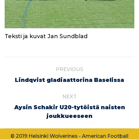
Teksti ja kuvat Jan Sundblad
Post
PREVIOUS
navigation
Previous
Lindqvist gladiaattorina Baselissa
post:
NEXT
Aysin Schakir U20-tytöistä naisten
Next
joukkueeseen
post:
© 2019 Helsinki Wolverines - American Football