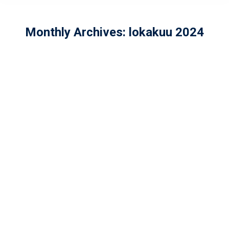
Monthly Archives:
lokakuu 2024
Matka kohti kautta 2025 on alkanut
Miehet
,
Uutiset
By
admin
lokakuu 31, 2024
Helsinki Wolverines on aloittanut
valmistautumisen Vaahteraliigan 2025
kauteen vahvalta pohjalta. Seura on jo
tässä vaiheessa varmistanut yli 30
pelaajan sitoutumisen ensi kauden
joukkueeseen, ylittäen selvästi
liigalisenssin edellyttämän 25 pelaajan
minimimäärän.…