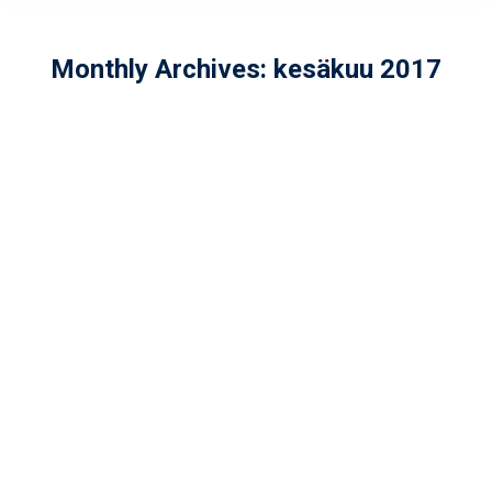
Monthly Archives:
kesäkuu 2017
Naisten joukkueen alkukauden
kuulumisia
Yleinen
By
admin
kesäkuu 27, 2017
Alkukauden kuulumiset Kahdella