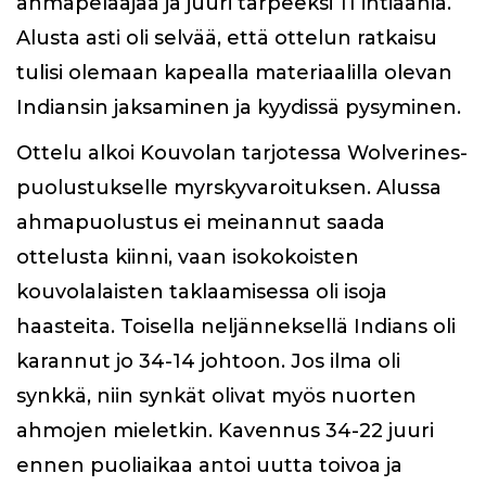
ahmapelaajaa ja juuri t
arpeeksi 11 intiaania.
Alusta asti oli selvää, että ottelun ratkaisu
tulisi olemaan kapealla materiaalilla olevan
Indiansin jaksaminen ja kyydissä pysyminen.
Ottelu alkoi Kouvolan tarjotessa Wolverines-
puolustukselle myrskyvaroituksen. Alussa
ahmapuolustus ei meinannut saada
ottelusta kiinni, vaan isokokoisten
kouvolalaisten taklaamisessa oli isoja
haasteita. Toisella neljänneksellä Indians oli
karannut jo 34-14 johtoon. Jos ilma oli
synkkä, niin synkät olivat myös nuorten
ahmojen mieletkin. Kavennus 34-22 juuri
ennen puoliaikaa antoi uutta toivoa ja