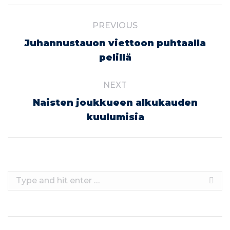
Post
PREVIOUS
navigation
Juhannustauon viettoon puhtaalla
Previous
pelillä
post:
NEXT
Naisten joukkueen alkukauden
Next
kuulumisia
post:
Search: