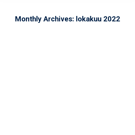
Monthly Archives:
lokakuu 2022
Elina Kero Helsinki Wolverines
naisten joukkueen
päävalmentajaksi