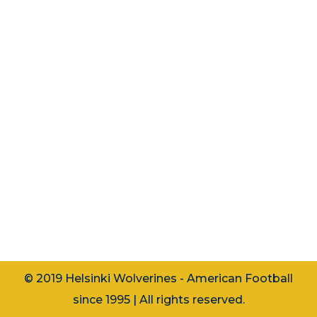
Naiset
,
Uutiset
By
ladies
lokakuu 14, 2022
Wolverines-organisaatiossa tapahtuu
muutoksia, kun naisten joukkueen
pitkäaikainen päävalmentaja Pekka
Lamminsalo siirtyy luotsaamaan
seuran miesten joukkuetta. Naisten
joukkueen päävalmentajan saappaisiin
astuu Elina Kero, joka on ollut tärkeä
osa Wolverines-organisaatiota jo
vuosia…
© 2019 Helsinki Wolverines - American Football
since 1995 | All rights reserved.