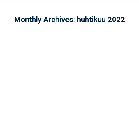
Monthly Archives:
huhtikuu 2022
Aysin Schakir U20-tytöistä naisten
joukkueeseen