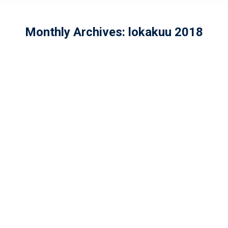
Monthly Archives:
lokakuu 2018
Helsinki Wolverines jatkaa
vahvistumistaan, jatkosopimuksia
ja uusia kiinnityksiä.
Yleinen
By
admin
lokakuu 30, 2018
Usean kauden putkeen Helsinki
Wolverines menestyi amerikkalaisen
jalkapallon ykkösdivisioonassa, mutta
tulevalla kaudella tavoitteet ovat
Vaahteraliigapaikan myötä
korkeammalla ja olemme tyytyväisiä
voidessamme ilmoittaa monien