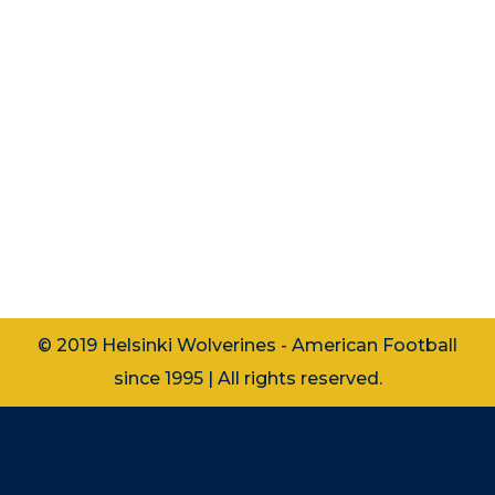
Wolverines sai vieraita Seinäjoelta
helteiselle Bragulle. Äitienpäivän
aatona nähtiinkin viihdyttävä ja
tasainen peli. Ensimmäisen
neljänneksen puolivälissä Wolverinesin
puolustus sai riistettyä pallon
Seinäjoelta 40 jaardin linjalla.
Hyökkäysvuorolla…
© 2019 Helsinki Wolverines - American Football
since 1995 | All rights reserved.