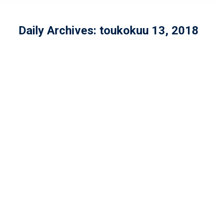
Daily Archives:
toukokuu 13, 2018
U15-Ahmat komeaan voittoon
Crocodilesistä
Yleinen
By
admin
toukokuu 13, 2018
SM-sarjan toisella kierroksella Helsinki