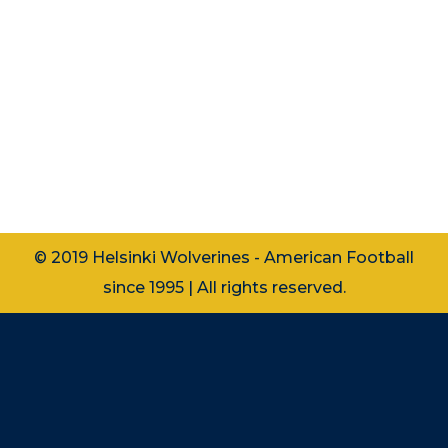
“Julius on korvannut kokonsa omalla
nopeudella ja uskalluksella. Hän on
todellinen valmentajan unelma, ei
kieltäydy mistään.” -Isto Laalo
Haukilahden lukion opiskelija Julius
Järvinen, 16, on kompakti paketti
nopeutta, rohkeutta ja…
© 2019 Helsinki Wolverines - American Football
since 1995 | All rights reserved.