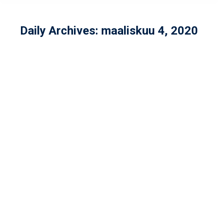
Daily Archives:
maaliskuu 4, 2020
MAN BEHIND THE MASK: JULIUS
JÄRVINEN
Yleinen
By
admin
maaliskuu 4, 2020