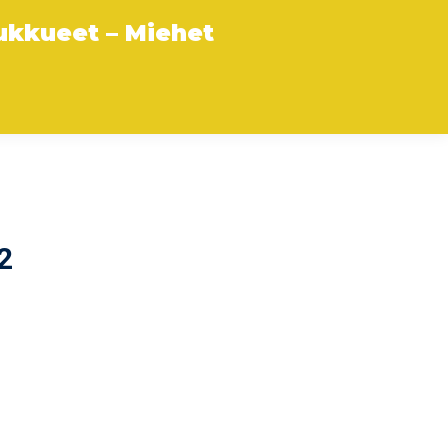
ukkueet – Miehet
2