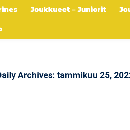
rines
Joukkueet – Juniorit
Jo
o
Daily Archives:
tammikuu 25, 202