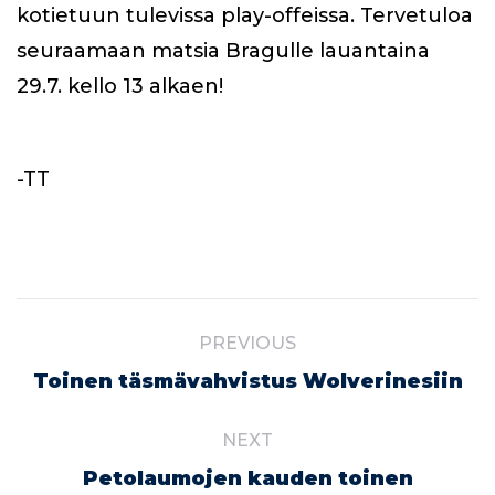
kotietuun tulevissa play-offeissa. Tervetuloa
seuraamaan matsia Bragulle lauantaina
29.7. kello 13 alkaen!
-TT
Post
PREVIOUS
navigation
Previous
Toinen täsmävahvistus Wolverinesiin
post:
NEXT
Petolaumojen kauden toinen
Next