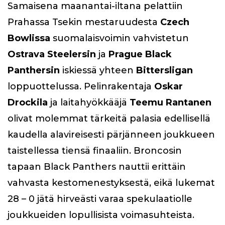
Samaisena maanantai-iltana pelattiin
Prahassa Tsekin mestaruudesta
Czech
Bowlissa
suomalaisvoimin vahvistetun
Ostrava
Steelersin
ja
Prague Black
Panthersin
iskiessä yhteen
Bittersligan
loppuottelussa. Pelinrakentaja
Oskar
Drockila
ja laitahyökkääjä
Teemu Rantanen
olivat molemmat tärkeitä palasia edellisellä
kaudella alavireisesti pärjänneen joukkueen
taistellessa tiensä finaaliin. Broncosin
tapaan Black Panthers nauttii erittäin
vahvasta kestomenestyksestä, eikä lukemat
28 – 0 jätä hirveästi varaa spekulaatiolle
joukkueiden lopullisista voimasuhteista.