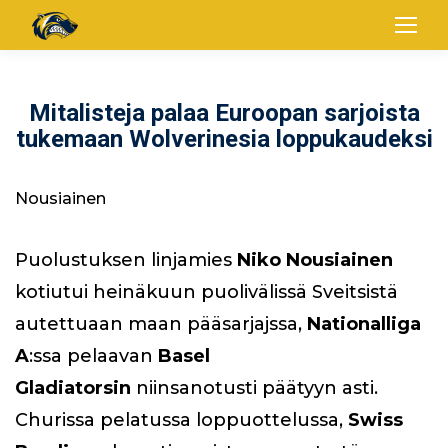
Mitalisteja palaa Euroopan sarjoista
tukemaan Wolverinesia loppukaudeksi
Nousiainen
Puolustuksen linjamies
Niko Nousiainen
kotiutui heinäkuun puolivälissä Sveitsistä
autettuaan maan pääsarjajssa,
Nationalliga
A
:ssa pelaavan
Basel
Gladiatorsin
niinsanotusti päätyyn asti.
Churissa pelatussa loppuottelussa,
Swiss