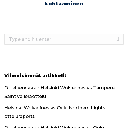
kohtaaminen
post:
Search:
Viimeisimmät artikkelit
Otteluennakko Helsinki Wolverines vs Tampere
Saint välieräottelu
Helsinki Wolverines vs Oulu Northern Lights
otteluraportti
Otteluennakko Helsinki Wolverines vs Oulu