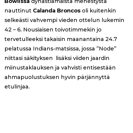
Bowlissa
dynastiamaista menestystä
nauttinut
Calanda Broncos
oli kuitenkin
selkeästi vahvempi vieden ottelun lukemin
42 – 6. Nousiaisen toivotimmekin jo
tervetulleeksi takaisin maanantaina 24.7
pelatussa Indians-matsissa, jossa ”Node”
niittasi säkityksen lisäksi viiden jaardin
miinustaklauksen ja vahvisti entisestään
ahmapuolustuksen hyvin pärjännyttä
etulinjaa.