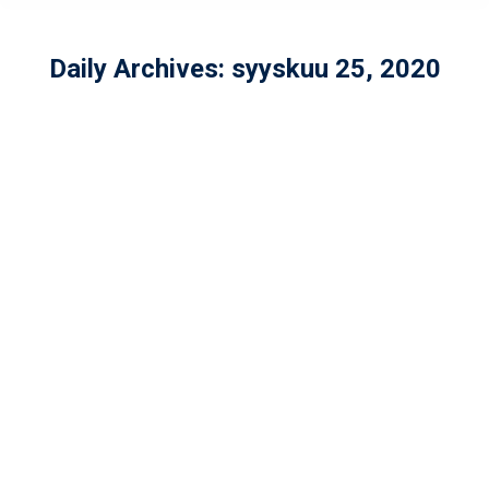
Daily Archives:
syyskuu 25, 2020
JATKUVUUTTA VALMENNUKSESSA
Uutiset
By
admin
syyskuu 25, 2020
Valmentajan päivän kunniaksi on ilo