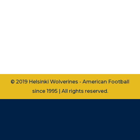
ilmoittaa, että kaudella 2020 Helsinki
Wolverinesin päävalmentajana ja
puolustuksen koordinaattorina
toiminut Michael Mattingly jatkaa
pestissään myös kaudella 2021.
Mattingly tulee keskittymään miesten
toiminnan lisäksi myös…
© 2019 Helsinki Wolverines - American Football
since 1995 | All rights reserved.