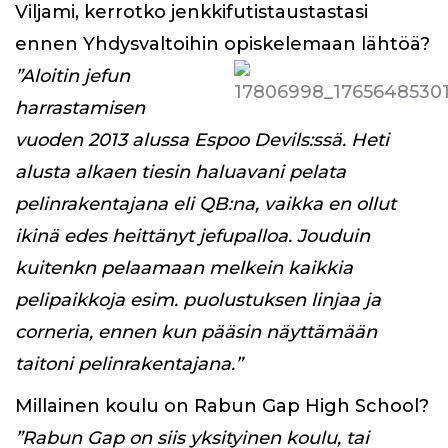
Viljami, kerrotko jenkkifutistaustastasi
ennen Yhdysvaltoihin opiskelemaan lähtöä?
”Aloitin jefun
harrastamisen
vuoden 2013 alussa Espoo Devils:ssä. Heti
alusta alkaen tiesin haluavani pelata
pelinrakentajana eli QB:na, vaikka en ollut
ikinä edes heittänyt jefupalloa. Jouduin
kuitenkn pelaamaan melkein kaikkia
pelipaikkoja esim. puolustuksen linjaa ja
corneria, ennen kun pääsin näyttämään
taitoni pelinrakentajana.”
Millainen koulu on Rabun Gap High School?
”Rabun Gap on siis yksityinen koulu, tai