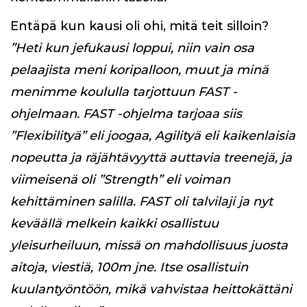
Entäpä kun kausi oli ohi, mitä teit silloin?
”Heti kun jefukausi loppui, niin vain osa
pelaajista meni koripalloon, muut ja minä
menimme koululla tarjottuun FAST -
ohjelmaan. FAST -ohjelma tarjoaa siis
”Flexibilityä” eli joogaa, Agilityä eli kaikenlaisia
nopeutta ja räjähtävyyttä auttavia treenejä, ja
viimeisenä oli ”Strength” eli voiman
kehittäminen salilla. FAST oli talvilaji ja nyt
keväällä melkein kaikki osallistuu
yleisurheiluun, missä on mahdollisuus juosta
aitoja, viestiä, 100m jne. Itse osallistuin
kuulantyöntöön, mikä vahvistaa heittokättäni