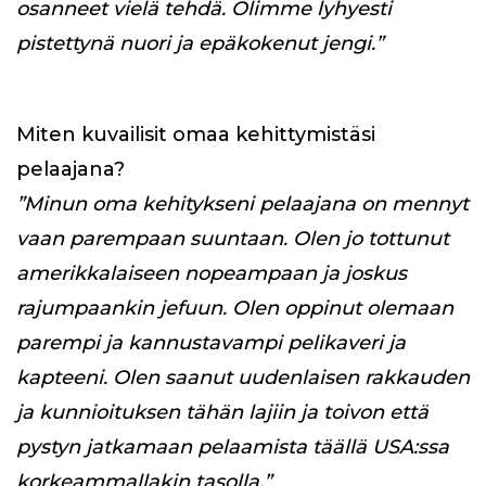
osanneet vielä tehdä. Olimme lyhyesti
pistettynä nuori ja epäkokenut jengi.”
Miten kuvailisit omaa kehittymistäsi
pelaajana?
”Minun oma kehitykseni pelaajana on mennyt
vaan parempaan suuntaan. Olen jo tottunut
amerikkalaiseen nopeampaan ja joskus
rajumpaankin jefuun. Olen oppinut olemaan
parempi ja kannustavampi pelikaveri ja
kapteeni. Olen saanut uudenlaisen rakkauden
ja kunnioituksen tähän lajiin ja toivon että
pystyn jatkamaan pelaamista täällä USA:ssa
korkeammallakin tasolla.”