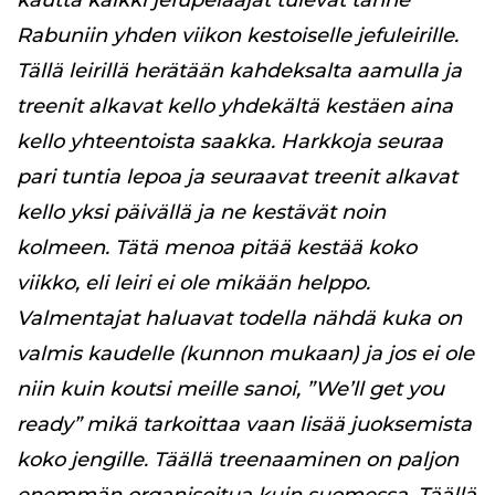
kautta kaikki jefupelaajat tulevat tänne
Rabuniin yhden viikon kestoiselle jefuleirille.
Tällä leirillä herätään kahdeksalta aamulla ja
treenit alkavat kello yhdekältä kestäen aina
kello yhteentoista saakka. Harkkoja seuraa
pari tuntia lepoa ja seuraavat treenit alkavat
kello yksi päivällä ja ne kestävät noin
kolmeen. Tätä menoa pitää kestää koko
viikko, eli leiri ei ole mikään helppo.
Valmentajat haluavat todella nähdä kuka on
valmis kaudelle (kunnon mukaan) ja jos ei ole
niin kuin koutsi meille sanoi, ”We’ll get you
ready” mikä tarkoittaa vaan lisää juoksemista
koko jengille. Täällä treenaaminen on paljon