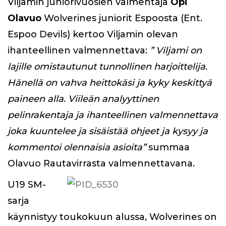
Viljamin juniorivuosien valmentaja
Opi
Olavuo
Wolverines juniorit Espoosta (Ent.
Espoo Devils) kertoo Viljamin olevan
ihanteellinen valmennettava:
” Viljami on
lajille omistautunut tunnollinen harjoittelija.
Hänellä on vahva heittokäsi ja kyky keskittyä
paineen alla. Viileän analyyttinen
pelinrakentaja ja ihanteellinen valmennettava
joka kuuntelee ja sisäistää ohjeet ja kysyy ja
kommentoi olennaisia asioita”
summaa
Olavuo Rautavirrasta valmennettavana.
U19 SM-
sarja
käynnistyy toukokuun alussa, Wolverines on