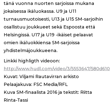
tänä vuonna nuorten sarjoissa mukana
jokaisessa ikäluokassa. U9 ja U11
turnausmuotoisesti, U13 ja U15 SM-sarjoihin
osallistuu joukkueet sekä Espoosta että
Helsingissä. U17 ja U19 -ikäiset pelaavat
omien ikäluokkiensa SM-sarjoissa
yhdistelmäjoukkueena.
Linkki highligth videoon:
http://www.hudl.com/video/3/5553647/580d
Kuvat: Viljami Rautavirran arkisto
Pelaajakuva: FSC Media/RFL
Kuva SM-finaalista 2016 ja tekstit: Riitta
Rinta-Tassi