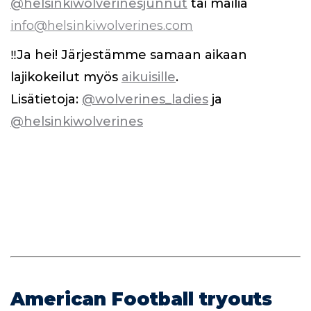
@helsinkiwolverinesjunnut
tai mailia
info@helsinkiwolverines.com
‼️Ja hei! Järjestämme samaan aikaan
lajikokeilut myös
aikuisille
.
Lisätietoja:
@wolverines_ladies
ja
@helsinkiwolverines
American Football tryouts