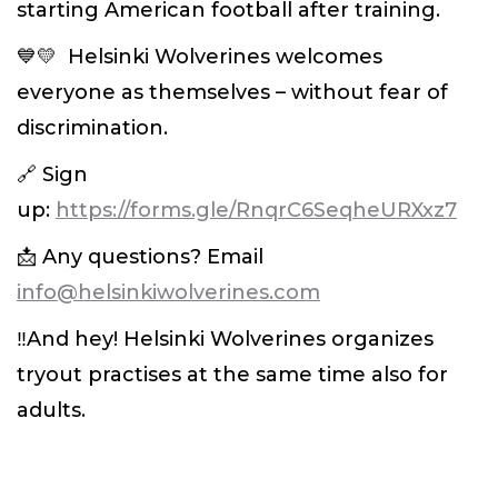
starting American football after training.
💙💛 Helsinki Wolverines welcomes
everyone as themselves – without fear of
discrimination.
🔗 Sign
up:
https://forms.gle/RnqrC6SeqheURXxz7
📩 Any questions? Email
info@helsinkiwolverines.com
‼️And hey! Helsinki Wolverines organizes
tryout practises at the same time also for
adults.