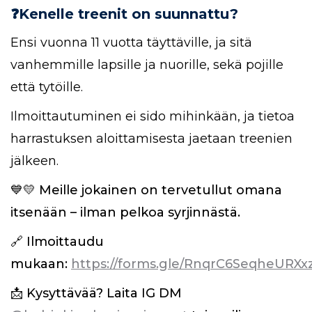
❓Kenelle treenit on suunnattu?
Ensi vuonna 11 vuotta täyttäville, ja sitä
vanhemmille lapsille ja nuorille, sekä pojille
että tytöille.
Ilmoittautuminen ei sido mihinkään, ja tietoa
harrastuksen aloittamisesta jaetaan treenien
jälkeen.
💙💛 Meille jokainen on tervetullut omana
itsenään – ilman pelkoa syrjinnästä.
🔗 Ilmoittaudu
mukaan:
https://forms.gle/RnqrC6SeqheURXx
📩 Kysyttävää? Laita IG DM