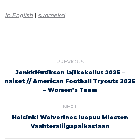
In English
|
suomeksi
Post
PREVIOUS
navigation
Jenkkifutiksen lajikokeilut 2025 –
Previous
naiset // American Football Tryouts 2025
– Women’s Team
post:
NEXT
Helsinki Wolverines luopuu Miesten
Next
Vaahteraliigapaikastaan
post: