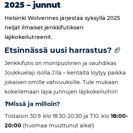
2025 – junnut
Helsinki Wolverines järjestää syksyllä 2025
neljät ilmaiset jenkkifutiksen
lajikokeilutreenit.
Etsinnässä uusi harrastus?
🏈
Jenkkifutis on monipuolinen ja vauhdikas
Joukkuelaji isolla J:llä – kentältä löytyy paikka
jokaisen omille vahvuuksille. Tule mukaan
kokeilemaan lajia junnujen lajikokeiluihin!
❓Missä ja milloin?
Tiistaisin 30.9. klo 18:30-20:30 ja 7.10. klo
18:00-
20:00
(huomaa muuttunut aika!)