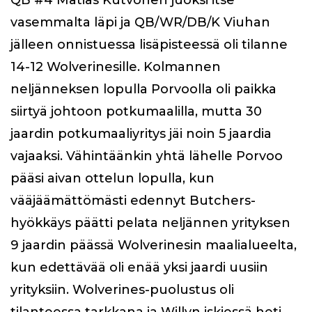
QB #4 Matias Kutvonen juoksi itse
vasemmalta läpi ja QB/WR/DB/K Viuhan
jälleen onnistuessa lisäpisteessä oli tilanne
14-12 Wolverinesille. Kolmannen
neljänneksen lopulla Porvoolla oli paikka
siirtyä johtoon potkumaalilla, mutta 30
jaardin potkumaaliyritys jäi noin 5 jaardia
vajaaksi. Vähintäänkin yhtä lähelle Porvoo
pääsi aivan ottelun lopulla, kun
vääjäämättömästi edennyt Butchers-
hyökkäys päätti pelata neljännen yrityksen
9 jaardin päässä Wolverinesin maalialueelta,
kun edettävää oli enää yksi jaardi uusiin
yrityksiin. Wolverines-puolustus oli