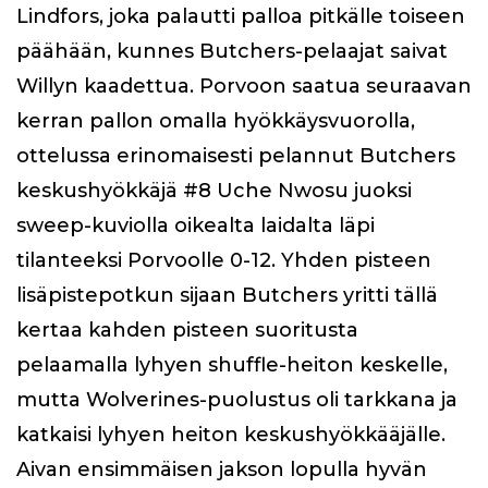
Lindfors, joka palautti palloa pitkälle toiseen
päähään, kunnes Butchers-pelaajat saivat
Willyn kaadettua. Porvoon saatua seuraavan
kerran pallon omalla hyökkäysvuorolla,
ottelussa erinomaisesti pelannut Butchers
keskushyökkäjä #8 Uche Nwosu juoksi
sweep-kuviolla oikealta laidalta läpi
tilanteeksi Porvoolle 0-12. Yhden pisteen
lisäpistepotkun sijaan Butchers yritti tällä
kertaa kahden pisteen suoritusta
pelaamalla lyhyen shuffle-heiton keskelle,
mutta Wolverines-puolustus oli tarkkana ja
katkaisi lyhyen heiton keskushyökkääjälle.
Aivan ensimmäisen jakson lopulla hyvän