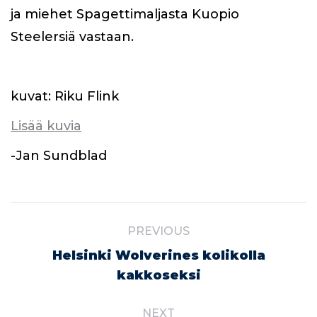
ja miehet Spagettimaljasta Kuopio
Steelersiä vastaan.
kuvat: Riku Flink
Lisää kuvia
-Jan Sundblad
Post
PREVIOUS
navigation
Helsinki Wolverines kolikolla
Previous
kakkoseksi
post:
NEXT