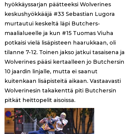
hyökkäyssarjan päätteeksi Wolverines
keskushyökkääjä #33 Sebastian Lugora
murtautui keskeltä läpi Butchers-
maalialueelle ja kun #15 Tuomas Viuha
potkaisi vielä lisäpisteen haarukkaan, oli
tilanne 7-12. Toinen jakso jatkui tasaisena ja
Wolverines pääsi kertaalleen jo Butchersin
10 jaardin linjalle, mutta ei saanut
kuitenkaan lisäpisteitä aikaan. Vastaavasti
Wolverinesin takakenttä piti Butchersin
pitkät heittopelit aisoissa.