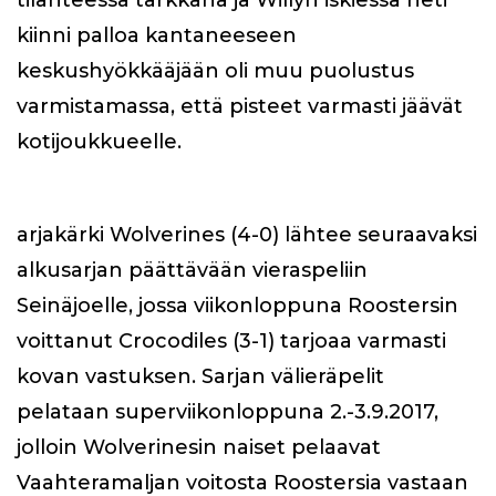
tilanteessa tarkkana ja Willyn iskiessä heti
kiinni palloa kantaneeseen
keskushyökkääjään oli muu puolustus
varmistamassa, että pisteet varmasti jäävät
kotijoukkueelle.
arjakärki Wolverines (4-0) lähtee seuraavaksi
alkusarjan päättävään vieraspeliin
Seinäjoelle, jossa viikonloppuna Roostersin
voittanut Crocodiles (3-1) tarjoaa varmasti
kovan vastuksen. Sarjan välieräpelit
pelataan superviikonloppuna 2.-3.9.2017,
jolloin Wolverinesin naiset pelaavat
Vaahteramaljan voitosta Roostersia vastaan