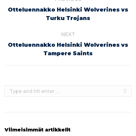
navigation
Otteluennakko Helsinki Wolverines vs
Previous
Turku Trojans
post:
NEXT
Otteluennakko Helsinki Wolverines vs
Next
Tampere Saints
post:
Search:
Viimeisimmät artikkelit