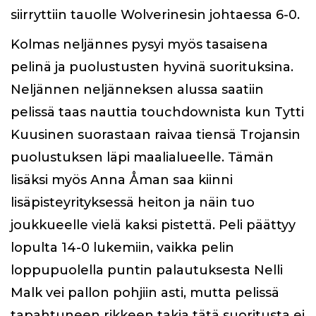
siirryttiin tauolle Wolverinesin johtaessa 6-0.
Kolmas neljännes pysyi myös tasaisena
pelinä ja puolustusten hyvinä suorituksina.
Neljännen neljänneksen alussa saatiin
pelissä taas nauttia touchdownista kun Tytti
Kuusinen suorastaan raivaa tiensä Trojansin
puolustuksen läpi maalialueelle. Tämän
lisäksi myös Anna Åman saa kiinni
lisäpisteyrityksessä heiton ja näin tuo
joukkueelle vielä kaksi pistettä. Peli päättyy
lopulta 14-0 lukemiin, vaikka pelin
loppupuolella puntin palautuksesta Nelli
Malk vei pallon pohjiin asti, mutta pelissä
tapahtuneen rikkeen takia tätä suoritusta ei